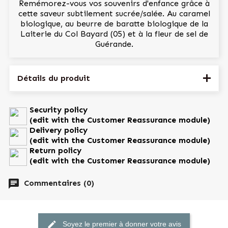
Remémorez-vous vos souvenirs d'enfance grâce à
cette saveur subtilement sucrée/salée. Au caramel
biologique, au beurre de baratte biologique de la
Laiterie du Col Bayard (05) et à la fleur de sel de
Guérande.
Détails du produit
Référence
CARAMEL0.75BIO
Security policy
(edit with the Customer Reassurance module)
Fiche technique
Delivery policy
(edit with the Customer Reassurance module)
Parfum
Caramel Bio
Return policy
(edit with the Customer Reassurance module)
chat
Commentaires (0)
Références spécifiques
Ean13
3598050004897
edit
Soyez le premier à donner votre avis