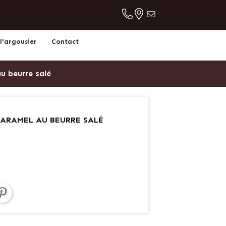
l'argousier
Contact
u beurre salé
CARAMEL AU BEURRE SALÉ
et
Pinterest