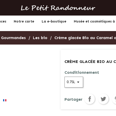
aces
Notre carte
La e-boutique
Musée et cosmétiques à 
s Gourmandes
Les bio
Crème glacée Bio au Caramel a
CRÈME GLACÉE BIO AU 
Conditionnement
Partager
Twe
Partager