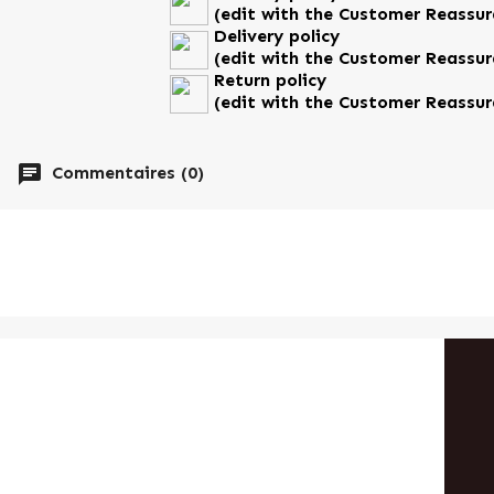
(edit with the Customer Reassu
Fiche technique
Delivery policy
(edit with the Customer Reassu
Parfum
Car
Return policy
(edit with the Customer Reassu
Références spécifiques
chat
Commentaires (0)
Ean13
359