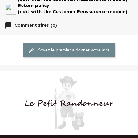
Parfum
Calisson
Return policy
(edit with the Customer Reassurance module)
chat
Commentaires (0)
Références spécifiques
Ean13
3598050000950
edit
Soyez le premier à donner votre avis