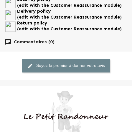
(edit with the Customer Reassurance module)
Fiche technique
Delivery policy
(edit with the Customer Reassurance module)
Parfum
Marron
Return policy
(edit with the Customer Reassurance module)
chat
Commentaires (0)
Références spécifiques
Ean13
3598050000288
edit
Soyez le premier à donner votre avis